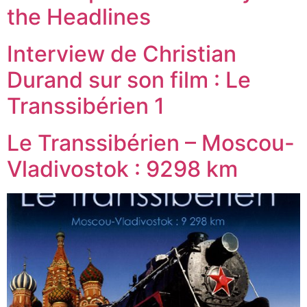
the Headlines
Interview de Christian
Durand sur son film : Le
Transsibérien 1
Le Transsibérien – Moscou-
Vladivostok : 9298 km